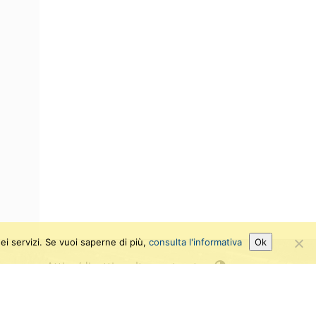
ei servizi. Se vuoi saperne di più,
consulta l'informativa
Ok
Attiva/disattiva alto contrasto
Attiva/disattiva dimensione testo