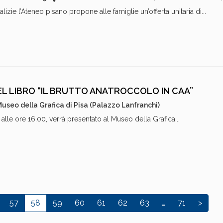
zie l’Ateneo pisano propone alle famiglie un’offerta unitaria di...
L LIBRO “IL BRUTTO ANATROCCOLO IN CAA”
useo della Grafica di Pisa (Palazzo Lanfranchi)
le ore 16.00, verrà presentato al Museo della Grafica...
57
58
59
60
61
62
63
…
71
>