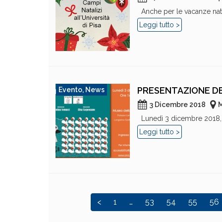
Anche per le vacanze natali
Leggi tutto >
PRESENTAZIONE DE
Evento
,
News
3 Dicembre 2018
M
Lunedì 3 dicembre 2018, al
Leggi tutto >
<
1
…
53
54
55
56