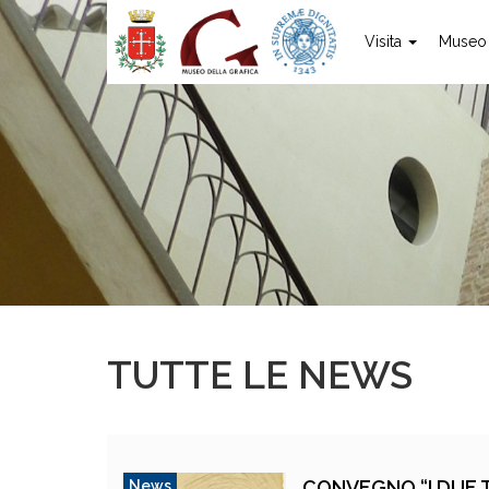
Visita
Muse
TUTTE LE NEWS
CONVEGNO “I DUE T
News