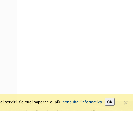
ei servizi. Se vuoi saperne di più,
consulta l'informativa
Ok
Attiva/disattiva alto contrasto
Attiva/disattiva dimensione testo