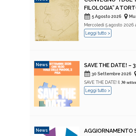
FILOLOGIA” A TORT
5 Agosto 2026
Mus
Mercoledì 5 agosto 2026 all
Leggi tutto >
SAVE THE DATE! – 
News
30 Settembre 2026
SAVE THE DATE! Il 𝟑𝟎 𝐬𝐞𝐭𝐭𝐞𝐦
Leggi tutto >
AGGIORNAMENTO SE
News