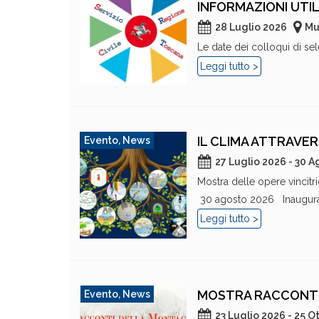
INFORMAZIONI UTIL
28 Luglio 2026
Mu
Le date dei colloqui di sele
Leggi tutto >
IL CLIMA ATTRAVER
Evento
,
News
27 Luglio 2026 - 30 
Mostra delle opere vincitr
30 agosto 2026 Inauguraz
Leggi tutto >
MOSTRA RACCONT
Evento
,
News
23 Luglio 2026 - 25 O