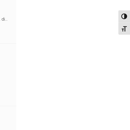
Attiv
di...
Attiv