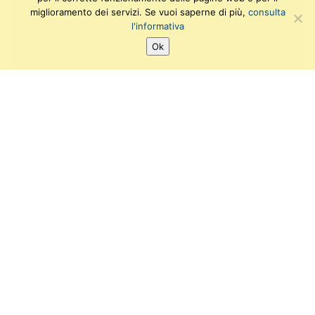
miglioramento dei servizi. Se vuoi saperne di più,
consulta
l'informativa
Ok
Archivio eventi
Laboratori e workshops
Campus al Museo
SEGUICI SU:
Twitter
Facebook
Instagram
Youtube