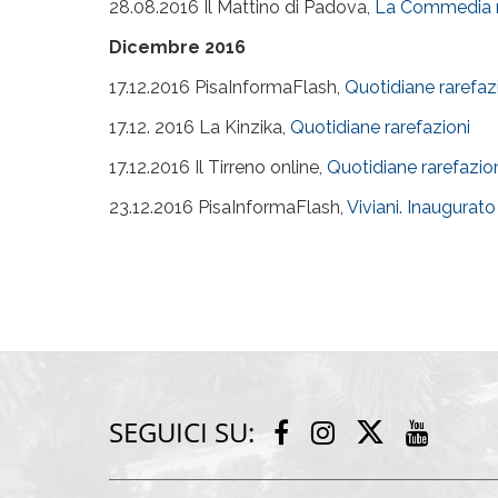
28.08.2016 Il Mattino di Padova,
La Commedia n
Dicembre 2016
17.12.2016 PisaInformaFlash,
Quotidiane rarefazi
17.12. 2016 La Kinzika,
Quotidiane rarefazioni
17.12.2016 Il Tirreno online,
Quotidiane rarefazio
23.12.2016 PisaInformaFlash,
Viviani. Inaugurato
SEGUICI SU:
Twitter
Facebook
Instagram
Youtu