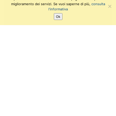
miglioramento dei servizi. Se vuoi saperne di più,
consulta
l'informativa
Ok
Archivio eventi
Laboratori e workshops
Campus al Museo
SEGUICI SU:
Twitter
Facebook
Instagram
Youtube