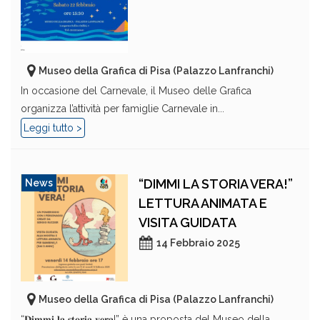
Museo della Grafica di Pisa (Palazzo Lanfranchi)
In occasione del Carnevale, il Museo delle Grafica
organizza l’attività per famiglie Carnevale in...
Leggi tutto >
“DIMMI LA STORIA VERA!”
News
LETTURA ANIMATA E
VISITA GUIDATA
14 Febbraio 2025
Museo della Grafica di Pisa (Palazzo Lanfranchi)
“𝐃𝐢𝐦𝐦𝐢 𝐥𝐚 𝐬𝐭𝐨𝐫𝐢𝐚 𝐯𝐞𝐫𝐚!” è una proposta del Museo della