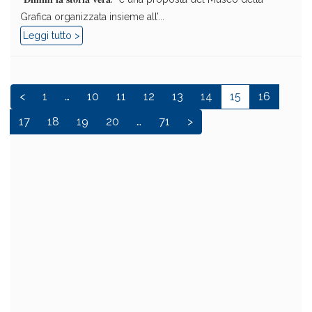
Grafica organizzata insieme all’...
Leggi tutto >
<
1
…
10
11
12
13
14
15
16
17
18
19
20
…
71
>